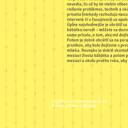
nevedia, čo už by im niekto vôbe
riešenie problémov, techník a sk
prisatia (niekedy rozhodujú naoza
internete či v časopisoch sa opak
Úplne najvhodnejšie je obrátiť sa
bábätko narodí – môžete sa dozve
samo prisalo, o tom, ako má dojč
Potom je dobré obrátiť sa na por
prsníkov, aby bolo dojčenie v pr
mlieka. Rovnako je dobré skonta
mesiaci života bábätka a potom pr
mesiaci a okolo prvého roka, aby
© 2016 pre OZ rastieme pre život
Robené s láskou s
Wix.com