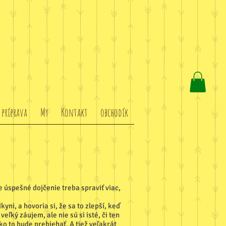
 príprava
My
Kontakt
obchodík
e úspešné dojčenie treba spraviť viac,
yni, a hovoria si, že sa to zlepší, keď
ľký záujem, ale nie sú si isté, či ten
ko to bude prebiehať. A tiež veľakrát