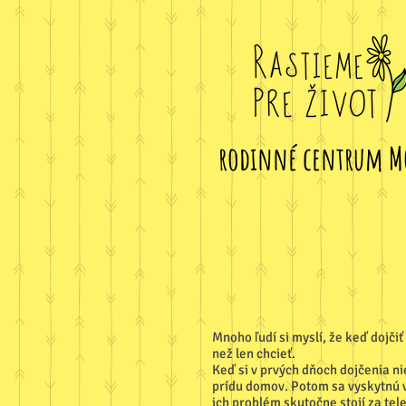
rodinné centrum M
Mnoho ľudí si myslí, že keď dojči
než len chcieť.
Keď si v prvých dňoch dojčenia nie
prídu domov. Potom sa vyskytnú vi
ich problém skutočne stojí za tel