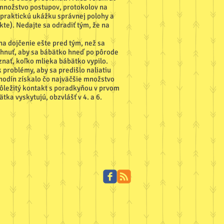
e množstvo postupov, protokolov na
 praktickú ukážku správnej polohy a
kte). Nedajte sa odradiť tým, že na
na dojčenie ešte pred tým, než sa
ahnuť, aby sa bábätko hneď po pôrode
nať, koľko mlieka bábätko vypilo.
 problémy, aby sa predišlo naliatiu
 hodín získalo čo najväčšie množstvo
ôležitý kontakt s poradkyňou v prvom
ka vyskytujú, obzvlášť v 4. a 6.