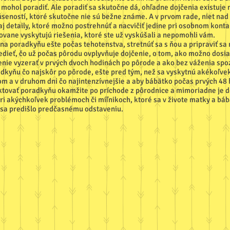
c mohol poradiť. Ale poradiť sa skutočne dá, ohľadne dojčenia existuj
úseností, ktoré skutočne nie sú bežne známe. A v prvom rade, niet nad
j detaily, ktoré možno postrehnúť a nacvičiť jedine pri osobnom konta
ovane vyskytujú riešenia, ktoré ste už vyskúšali a nepomohli vám.
 na poradkyňu ešte počas tehotenstva, stretnúť sa s ňou a pripraviť sa 
dieť, čo už počas pôrodu ovplyvňuje dojčenie, o tom, ako možno dosi
enie vyzerať v prvých dvoch hodinách po pôrode a ako bez váženia spoz
adkyňu čo najskôr po pôrode, ešte pred tým, než sa vyskytnú akékoľvek
vom a v druhom dni čo najintenzívnejšie a aby bábätko počas prvých 48
ktovať poradkyňu okamžite po príchode z pôrodnice a mimoriadne je d
i akýchkoľvek problémoch či míľnikoch, ktoré sa v živote matky a bábät
 sa predišlo predčasnému odstaveniu.