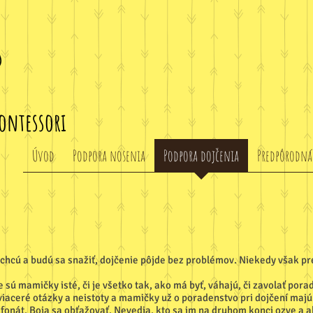
ontessori
Úvod
Podpora nosenia
Podpora dojčenia
Predpôrodná
ť chcú a budú sa snažiť, dojčenie pôjde bez problémov. Niekedy však pr
 sú mamičky isté, či je všetko tak, ako má byť, váhajú, či zavolať poradk
aceré otázky a neistoty a mamičky už o poradenstvo pri dojčení majú ve
efonát. Boja sa obťažovať. Nevedia, kto sa im na druhom konci ozve a a